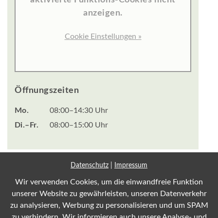
anzeigen.
Cookie Einstellungen »
Öffnungszeiten
Mo.
08:00–14:30 Uhr
Di.–Fr.
08:00–15:00 Uhr
Datenschutz
|
Impressum
Wir verwenden Cookies, um die einwandfreie Funktion
Impressum
unserer Website zu gewährleisten, unseren Datenverkehr
Datenschutz
zu analysieren, Werbung zu personalisieren und um SPAM
zu verhindern. Wir informieren auch unsere Analyse- und