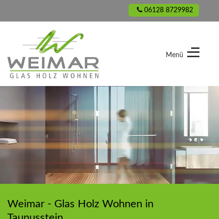
06128 8729982
Menü
Weimar
-
Glas
Holz
Wohnen
Weimar - Glas Holz Wohnen in
Taunusstein